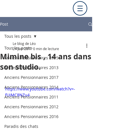
Post
Tous les posts
Le blog de Léo
Tous les posts
24 juin 2017
0 min de lecture
Mimine bis , 14 ans dans
Anciens Pensionnaires 2015
son studio.
Anciens Pensionnaires 2013
Anciens Pensionnaires 2017
Anciens Pensionnaires 2014
https://www.youtube.com/watch?v=-
fUiMC8NZu4
Anciens Pensionnaires 2011
Anciens Pensionnaires 2012
Anciens Pensionnaires 2016
Paradis des chats