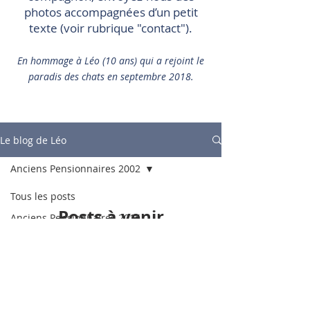
photos accompagnées d’un petit
texte (voir rubrique "contact").
En hommage à Léo (10 ans) qui a rejoint le
paradis des chats en septembre 2018.
Le blog de Léo
Anciens Pensionnaires 2002
Tous les posts
Posts à venir
Anciens Pensionnaires 2015
Anciens Pensionnaires 2013
Découvrez d'autres catégories de
ce blog ou revenez plus tard.
Anciens Pensionnaires 2017
Anciens Pensionnaires 2014
Anciens Pensionnaires 2011