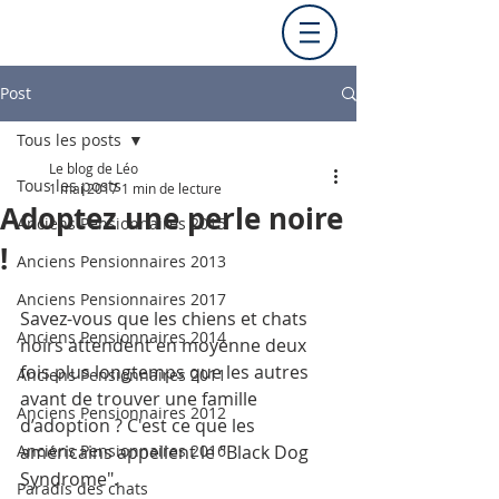
Post
Tous les posts
Le blog de Léo
Tous les posts
1 mai 2017
1 min de lecture
Adoptez une perle noire
Anciens Pensionnaires 2015
!
Anciens Pensionnaires 2013
Anciens Pensionnaires 2017
Savez-vous que les chiens et chats 
Anciens Pensionnaires 2014
noirs attendent en moyenne deux 
fois plus longtemps que les autres 
Anciens Pensionnaires 2011
avant de trouver une famille 
Anciens Pensionnaires 2012
d’adoption ? C'est ce que les 
Anciens Pensionnaires 2016
américains appellent le "Black Dog 
Syndrome".
Paradis des chats