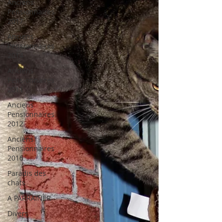
Anciens
Pensionnaires
2017
Anciens
Pensionnaires
2014
Anciens
Pensionnaires
2011
Anciens
Pensionnaires
2012
Anciens
Pensionnaires
2016
Paradis des
chats
A PARRAINER
Divers