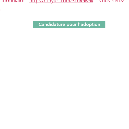
e formulaire
https://tinyurl.com/3ch46w6k
. Vous serez c
.
Candidature pour l'adoption