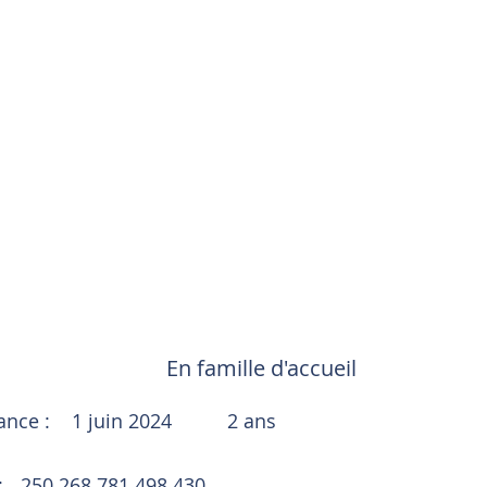
En famille d'accueil
sance :
1 juin 2024
2 ans
:
250 268 781 498 430