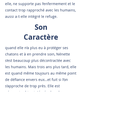
elle, ne supporte pas l’enfermement et le
contact trop rapproché avec les humains,
aussi a-t-elle intégré le refuge.
Son
Caractère
quand elle n’a plus eu à protéger ses
chatons et à en prendre soin, Nénette
s’est beaucoup plus décontractée avec
les humains. Mais trois ans plus tard, elle
est quand même toujours au même point
de défiance envers eux…et fuit si l’on
s’approche de trop près. Elle est
néanmoins bien intégrée dans la
communauté féline, et accepte de rester
dans la cour avec les bénévoles lorsqu’ils
font le ménage.