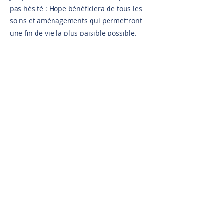
pas hésité : Hope bénéficiera de tous les
soins et aménagements qui permettront
une fin de vie la plus paisible possible.
Nous espérons maintenant que l’histoire
de cette petite chatte touchera un ou
plusieurs parrain(s) ou marraine(s), qui
auront à coeur de nous aider à
l’accompagner dans les meilleures
conditions.
Précedent
Suivant
Parrainer