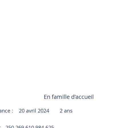
En famille d'accueil
sance :
20 avril 2024
2 ans
:
250 269 610 984 625