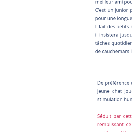
meilleur ami pour
C'est un junior 
pour une longue 
Il fait des peti
il insistera jus
tâches quotidienn
de cauchemars la
De préférence 
jeune chat jo
stimulation hum
Séduit par cet
remplissant c