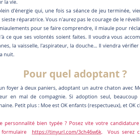
 la vie.
plein d'énergie qui, une fois sa séance de jeu terminée, v
sieste réparatrice. Vous n'aurez pas le courage de le réveill
ts miaulements pour se faire comprendre, il miaule pour récla
qu'à ce que ses volontés soient faites. Il voudra vous ac
es, la vaisselle, l'aspirateur, la douche... Il viendra vérifie
 nuit.
Pour quel adoptant ?
un foyer à deux paniers, adoptant un autre chaton avec M
ueur en mal de compagnie. Si adoption seul, beaucoup
aine. Petit plus : Moe est OK enfants (respectueux), et OK c
te personnalité bien typée ? Posez vite votre candidatur
e formulaire
https://tinyurl.com/3ch46w6k
. Vous serez c