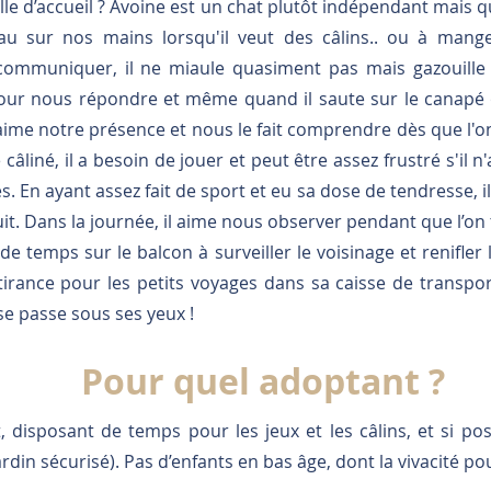
ille d’accueil ? Avoine est un chat plutôt indépendant mais q
u sur nos mains lorsqu'il veut des câlins.. ou à mange
 communiquer, il ne miaule quasiment pas mais gazouille
our nous répondre et même quand il saute sur le canapé 
 aime notre présence et nous le fait comprendre dès que l'on
e câliné, il a besoin de jouer et peut être assez frustré s'il 
. En ayant assez fait de sport et eu sa dose de tendresse, il
it. Dans la journée, il aime nous observer pendant que l’on té
e temps sur le balcon à surveiller le voisinage et renifler 
ttirance pour les petits voyages dans sa caisse de transpor
 se passe sous ses yeux !
Pour quel adoptant ?
, disposant de temps pour les jeux et les câlins, et si pos
ardin sécurisé). Pas d’enfants en bas âge, dont la vivacité pou