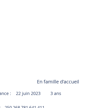
En famille d'accueil
sance :
22 juin 2023
3 ans
:
250 268 781 641 411