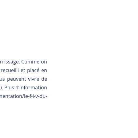
urrissage. Comme on
recueilli et placé en
irus peuvent vivre de
). Plus d’information
ntation/le-f-i-v-du-