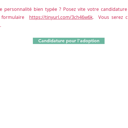
te personnalité bien typée ? Posez vite votre candidatur
e formulaire
https://tinyurl.com/3ch46w6k
. Vous serez c
.
Candidature pour l'adoption