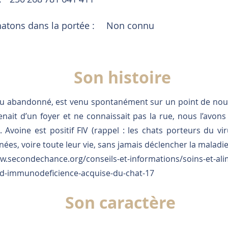
tons dans la portée :
Non connu
Son histoire
ou abandonné, est venu spontanément sur un point de no
venait d’un foyer et ne connaissait pas la rue, nous l’avons 
l. Avoine est positif FIV (rappel : les chats porteurs du v
es, voire toute leur vie, sans jamais déclencher la maladie
w.secondechance.org/conseils-et-informations/soins-et-alime
d-immunodeficience-acquise-du-chat-17
Son caractère