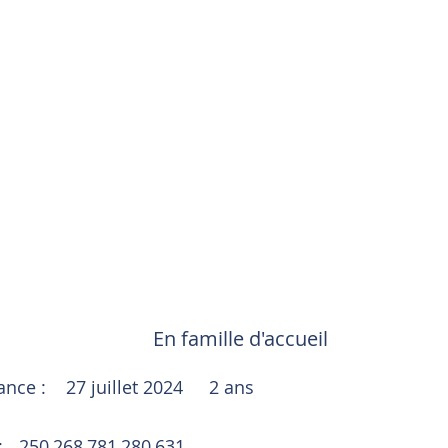
En famille d'accueil
sance :
27 juillet 2024
2 ans
:
250 268 781 280 631