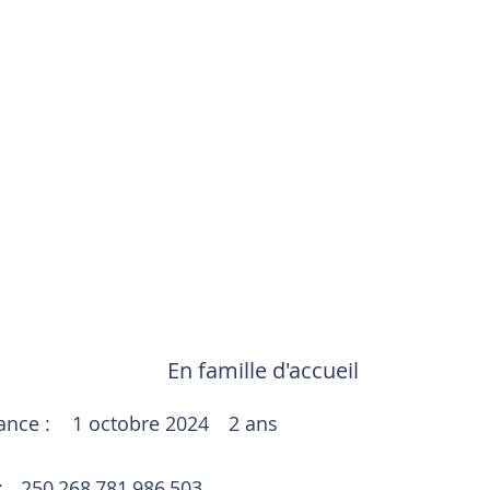
En famille d'accueil
sance :
1 octobre 2024
2 ans
:
250 268 781 986 503