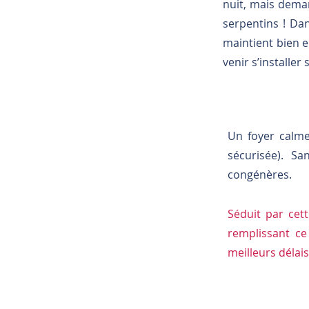
nuit, mais deman
serpentins ! Dan
maintient bien en
venir s’installer
Un foyer calme
sécurisée). S
congénères.
Séduit par cet
remplissant c
meilleurs délais