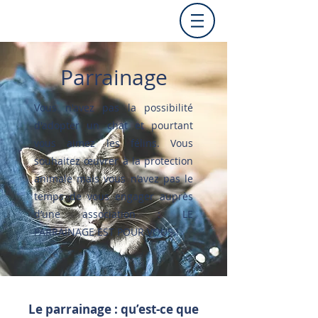
Parrainage
Vous n'avez pas la possibilité
d'adopter un chat et pourtant
vous aimez les félins. Vous
souhaitez œuvrer à la protection
animale mais vous n’avez pas le
temps de vous engager auprès
d’une association : LE
PARRAINAGE EST POUR VOUS !
Le parrainage : qu’est-ce que