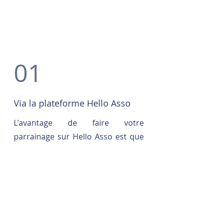
01
Via la plateforme Hello Asso
L'avantage de faire votre
parrainage sur Hello Asso est que
le paiement par carte bleue est
sécurisé et votre reçu fiscal est
automatiquement généré, vous
n'aurez plus qu'à l'enregistrer sur
votre ordinateur.