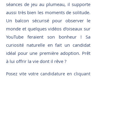
séances de jeu au plumeau, il supporte
aussi très bien les moments de solitude.
Un balcon sécurisé pour observer le
monde et quelques vidéos d'oiseaux sur
YouTube feraient son bonheur ! Sa
curiosité naturelle en fait un candidat
idéal pour une première adoption. Prêt
à lui offrir la vie dont il rêve ?
Posez vite votre candidature en cliquant
sur le bouton ci-dessous. Nous vous
contacterons dans les plus brefs délais
pour en discuter ensemble. 🐱💖