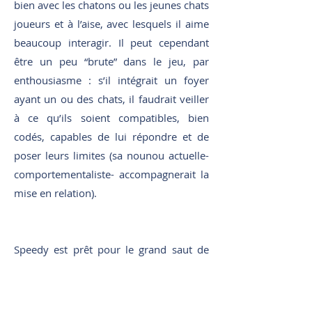
bien avec les chatons ou les jeunes chats
joueurs et à l’aise, avec lesquels il aime
beaucoup interagir. Il peut cependant
être un peu “brute” dans le jeu, par
enthousiasme : s’il intégrait un foyer
ayant un ou des chats, il faudrait veiller
à ce qu’ils soient compatibles, bien
codés, capables de lui répondre et de
poser leurs limites (sa nounou actuelle-
comportementaliste- accompagnerait la
mise en relation).
Speedy est prêt pour le grand saut de
l’adoption, et il va continuer à marcher
par petits pas vers une confiance et une
affection sans limites pour les humains.