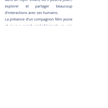
explorer et partager beaucoup
d’interactions avec ses humains.
La présence d’un compagnon félin jeune
et joueur serait probablement un vrai
bonheur pour lui : il cherche volontiers
le contact avec le chat de sa famille
d’accueil, même si celui-ci n’est pas
toujours aussi enthousiaste que lui.
Un accès sécurisé à l’extérieur ou un
environnement riche et stimulant serait
également un grand plus pour canaliser
son énergie et nourrir sa curiosité
naturelle.
En échange, Smocky offrira ce qu’il sait
faire de mieux : de la présence, des
câlins à volonté… et une bonne dose de