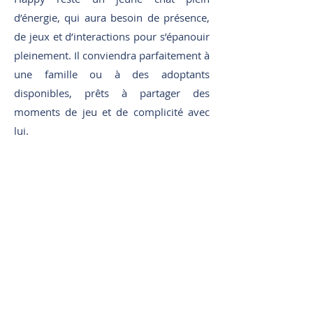
d’énergie, qui aura besoin de présence,
de jeux et d’interactions pour s’épanouir
pleinement. Il conviendra parfaitement à
une famille ou à des adoptants
disponibles, prêts à partager des
moments de jeu et de complicité avec
lui.
Un environnement stimulant avec un
bon arbre à chat, des jouets et des
espaces pour grimper sera idéal pour ce
petit acrobate.
Il pourra vivre avec des humains aimant
les chats expressifs, joueurs et très
affectueux. En revanche, sa façon de
jouer pouvant être parfois un peu
intense, un foyer avec de très jeunes