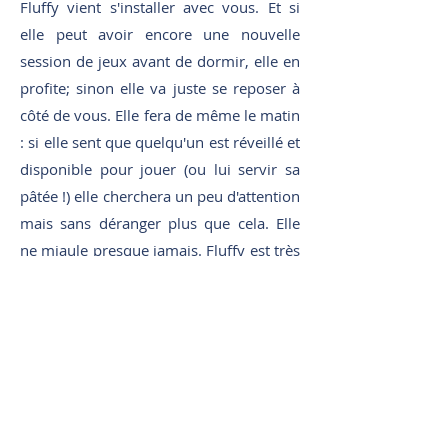
Fluffy vient s'installer avec vous. Et si
elle peut avoir encore une nouvelle
session de jeux avant de dormir, elle en
profite; sinon elle va juste se reposer à
côté de vous. Elle fera de même le matin
: si elle sent que quelqu'un est réveillé et
disponible pour jouer (ou lui servir sa
pâtée !) elle cherchera un peu d'attention
mais sans déranger plus que cela. Elle
ne miaule presque jamais. Fluffy est très
facile à vivre !
Pour quel adoptant ?
Tout foyer cherchant une compagne
féline de petit gabarit, et offrant espace
et stimulation. Sans enfants en bas âge,
Fluffy s’agace des caresses insistantes.