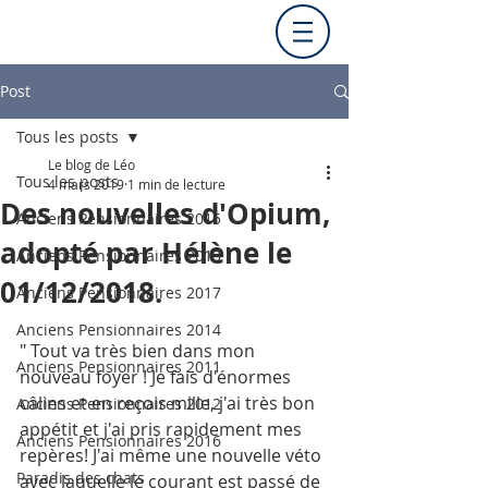
Post
Tous les posts
Le blog de Léo
Tous les posts
4 mars 2019
1 min de lecture
Des nouvelles d'Opium,
Anciens Pensionnaires 2015
adopté par Hélène le
Anciens Pensionnaires 2013
01/12/2018.
Anciens Pensionnaires 2017
Anciens Pensionnaires 2014
" Tout va très bien dans mon 
Anciens Pensionnaires 2011
nouveau foyer ! Je fais d'énormes 
câlins et en reçois mille, j'ai très bon 
Anciens Pensionnaires 2012
appétit et j'ai pris rapidement mes 
Anciens Pensionnaires 2016
repères! J'ai même une nouvelle véto 
Paradis des chats
avec laquelle le courant est passé de 