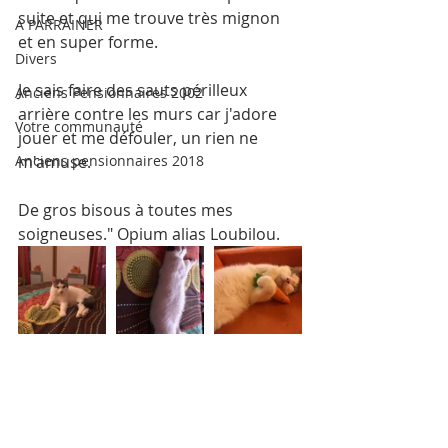
suite et qui me trouve très mignon 
A PARRAINER
et en super forme.
Divers
Je sais faire des sauts périlleux 
Anciens Pensionnaires 2002
arrière contre les murs car j'adore 
Votre communauté
jouer et me défouler, un rien ne 
Anciens pensionnaires 2018
m'amuse.
De gros bisous à toutes mes 
soigneuses." Opium alias Loubilou.