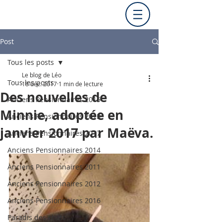
Post
Tous les posts
Le blog de Léo
Tous les posts
18 déc. 2017
1 min de lecture
Des nouvelles de
Anciens Pensionnaires 2015
Minnie, adoptée en
Anciens Pensionnaires 2013
janvier 2017 par Maëva.
Anciens Pensionnaires 2017
Anciens Pensionnaires 2014
Anciens Pensionnaires 2011
Anciens Pensionnaires 2012
Anciens Pensionnaires 2016
Paradis des chats