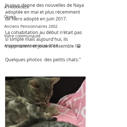
Je vous donne des nouvelles de Naya 
A PARRAINER
adoptée en mai et plus récemment 
Divers
de Nero adopté en juin 2017.
Anciens Pensionnaires 2002
La cohabitation au début n'était pas 
Votre communauté
si simple mais aujourd'hui, ils 
Anciens pensionnaires 2018
s'apprécient et jouent ensemble !😁
Quelques photos  des petits chats."