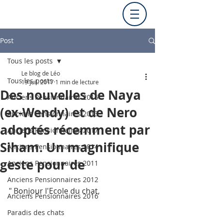
Post
Tous les posts
Le blog de Léo
Tous les posts
19 juil. 2017
1 min de lecture
Des nouvelles de Naya
Anciens Pensionnaires 2015
(ex-Wendy) et de Nero
Anciens Pensionnaires 2013
adoptés récemment par
Anciens Pensionnaires 2017
Siham. Un magnifique
Anciens Pensionnaires 2014
geste pour de
Anciens Pensionnaires 2011
Anciens Pensionnaires 2012
" Bonjour l'Ecole du chat,
Anciens Pensionnaires 2016
Paradis des chats