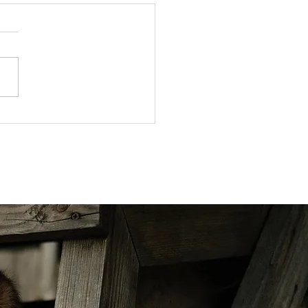
photos d'Héléne (ex-
u) adoptée en 2018