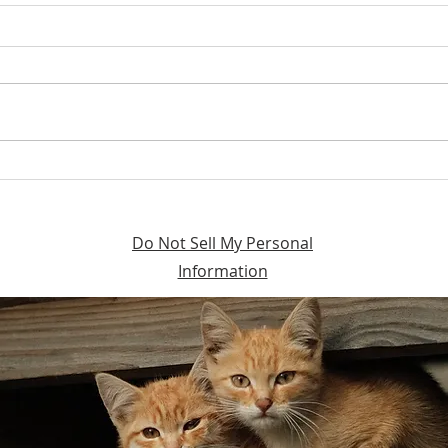
Romy et Roman adoptés
Des 
en janvier 2020
Nino
Do Not Sell My Personal
Information