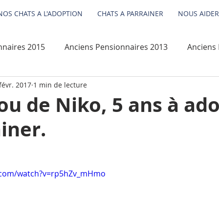
NOS CHATS A L'ADOPTION
CHATS A PARRAINER
NOUS AIDER
nnaires 2015
Anciens Pensionnaires 2013
Anciens 
févr. 2017
1 min de lecture
Anciens Pensionnaires 2011
Anciens Pensionnaires
u de Niko, 5 ans à ad
iner.
Paradis des chats
A PARRAINER
Divers
Votre communauté
Anciens pensionnaires 2018
e.com/watch?v=rp5hZv_mHmo