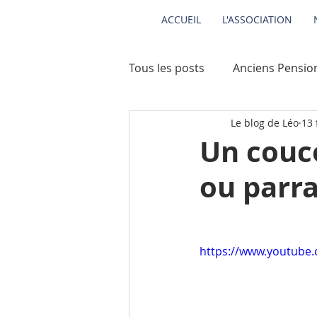
ACCUEIL
L'ASSOCIATION
Tous les posts
Anciens Pensio
Le blog de Léo
13 
Anciens Pensionnaires 2014
Un couco
ou parra
Anciens Pensionnaires 2016
Anciens Pensionnaires 2002
https://www.youtub