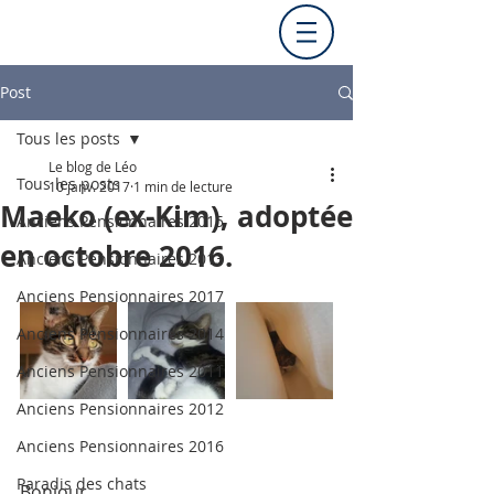
Post
Tous les posts
Le blog de Léo
Tous les posts
10 janv. 2017
1 min de lecture
Maeko (ex-Kim), adoptée
Anciens Pensionnaires 2015
en octobre 2016.
Anciens Pensionnaires 2013
Anciens Pensionnaires 2017
Anciens Pensionnaires 2014
Anciens Pensionnaires 2011
Anciens Pensionnaires 2012
Anciens Pensionnaires 2016
Paradis des chats
Bonjour,