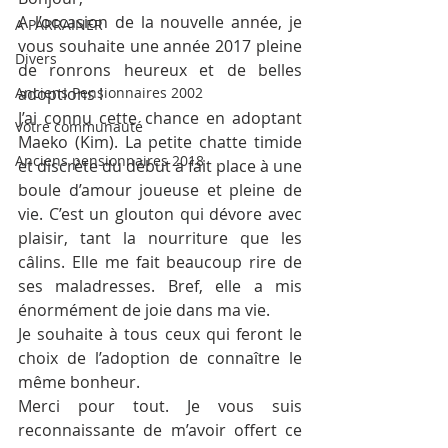
A l’occasion de la nouvelle année, je 
A PARRAINER
vous souhaite une année 2017 pleine 
Divers
de ronrons heureux et de belles 
Anciens Pensionnaires 2002
adoptions !
J’ai connu cette chance en adoptant 
Votre communauté
Maeko (Kim). La petite chatte timide 
Anciens pensionnaires 2018
et discrète du début a fait place à une 
boule d’amour joueuse et pleine de 
vie. C’est un glouton qui dévore avec 
plaisir, tant la nourriture que les 
câlins. Elle me fait beaucoup rire de 
ses maladresses. Bref, elle a mis 
énormément de joie dans ma vie.
Je souhaite à tous ceux qui feront le 
choix de l’adoption de connaître le 
même bonheur.
Merci pour tout. Je vous suis 
reconnaissante de m’avoir offert ce 