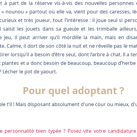
t à part de la réserve vis-à-vis des nouvelles personnes en
t sa « nounou » partout où elle va, vient pour des caresses, 
curieux et très joueur, tout l’intéresse : il joue seul si per
l saisit les jouets dans sa gueule et les trimballe ailleurs
 jeu, il peut arriver qu’il mordille la main, mais en dis
te. Calme, il dort de son côté la nuit et ne réveille pas le ma
irer lorsqu’il a besoin d’être seul, dont l’arbre à chat. Il a 
 plantes et a donc besoin de beaucoup, beaucoup d’herbe à
 ? Lécher le pot de yaourt.
Pour quel adoptant ?
le t’il ! Mais disposant absolument d'une cour ou mieux, d'u
te personnalité bien typée ? Posez vite votre candidatur